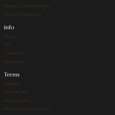
Women’s Casual Bottoms
Women’s Casual Set
Info
About
Cart
Contact Us
My account
Terms
shipping
Terms of Use
privacy-policy
Refund and Returns Policy